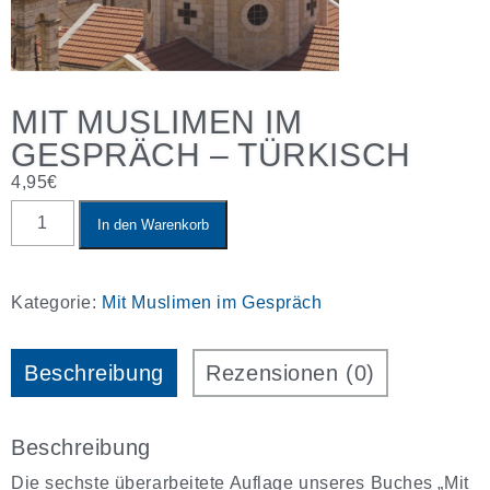
MIT MUSLIMEN IM
GESPRÄCH – TÜRKISCH
4,95
€
Mit
In den Warenkorb
Muslimen
im
Gespräch
-
Kategorie:
Mit Muslimen im Gespräch
Türkisch
Menge
Beschreibung
Rezensionen (0)
Beschreibung
Die sechste überarbeitete Auflage unseres Buches „Mit