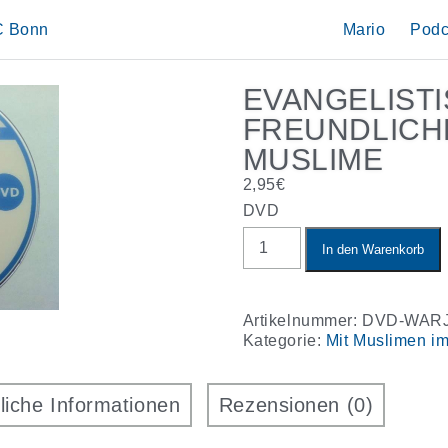
IC Bonn
Mario
Podc
EVANGELIST
FREUNDLICH
MUSLIME
2,95
€
DVD
Evangelistische
In den Warenkorb
und
freundliche
DVD
für
Artikelnummer:
DVD-WAR
Muslime
Kategorie:
Mit Muslimen i
Menge
liche Informationen
Rezensionen (0)