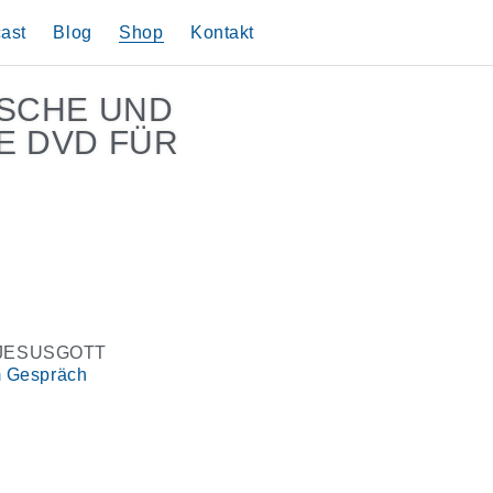
ast
Blog
Shop
Kontakt
Mit Muslimen im
Datenschutz
ISCHE UND
Weitere Bücher
Impressum
Gespräch
Predigtreihen
E DVD FÜR
JESUSGOTT
m Gespräch