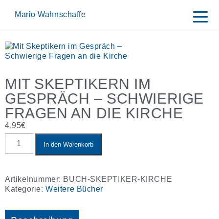
Skip
to
Mario Wahnschaffe
content
MIT SKEPTIKERN IM
GESPRÄCH – SCHWIERIGE
FRAGEN AN DIE KIRCHE
4,95
€
Mit
In den Warenkorb
Skeptikern
im
Gespräch
–
Artikelnummer:
BUCH-SKEPTIKER-KIRCHE
Schwierige
Kategorie:
Weitere Bücher
Fragen
an
die