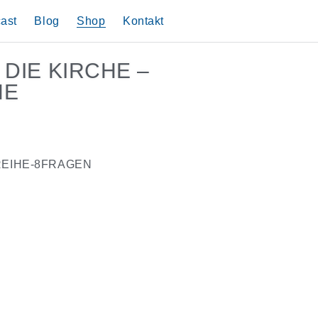
ast
Blog
Shop
Kontakt
Mit Muslimen im
Datenschutz
 DIE KIRCHE –
Weitere Bücher
Impressum
Gespräch
Predigtreihen
HE
REIHE-8FRAGEN