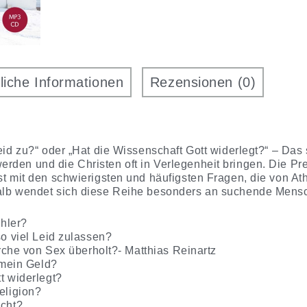
liche Informationen
Rezensionen (0)
Leid zu?“ oder „Hat die Wissenschaft Gott widerlegt?“ – Das 
rden und die Christen oft in Verlegenheit bringen. Die Pre
sst mit den schwierigsten und häufigsten Fragen, die von A
halb wendet sich diese Reihe besonders an suchende Mensc
chler?
so viel Leid zulassen?
Kirche von Sex überholt?- Matthias Reinartz
r mein Geld?
tt widerlegt?
Religion?
echt?