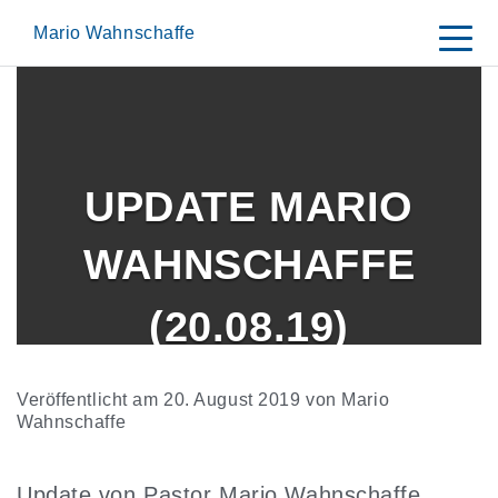
Skip
to
Mario Wahnschaffe
content
UPDATE MARIO
WAHNSCHAFFE
(20.08.19)
Veröffentlicht am
20. August 2019
von
Mario
Wahnschaffe
Update von Pastor Mario Wahnschaffe