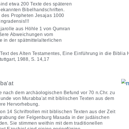
sind etwa 200 Texte des späteren
bekannten Bibelhandschriften.
ft des Propheten Jesajas 1000
ingradensis!!!
sajarolle aus Höhle 1 von Qumran
rößere Abweichungen vom
e in der spätmittelalterlichen
Text des Alten Testamentes, Eine Einführung in die Biblia H
uttgart, 1988, S. 14,17
ba'at
 nach dem archäologischen Befund vor 70 n.Chr. zu
 Funde von Murabba'at mit biblischen Texten aus dem
ere Hervorhebung.
on 14 Schriftrollen mit biblischen Texten aus der Zeit
usgrabung der Felgenburg Masada in der judäischen
n. Sie stimmen weithin mit dem traditionellen
Text Ezechiel sind einige geringfügige