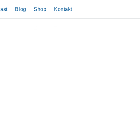
ast
Blog
Shop
Kontakt
Mit Muslimen im
Datenschutz
Weitere Bücher
Impressum
Gespräch
Predigtreihen