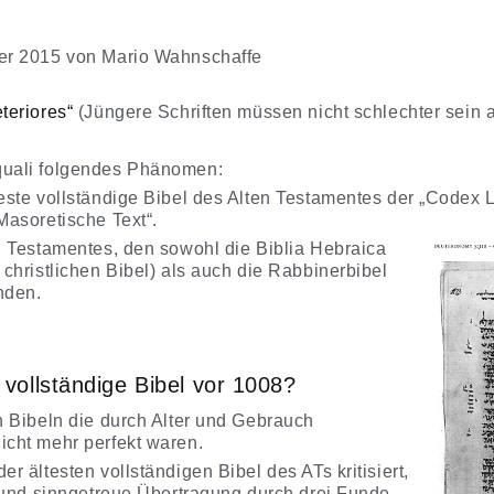
er 2015
von
Mario Wahnschaffe
teriores“
(Jüngere Schriften müssen nicht schlechter sein a
quali folgendes Phänomen:
este vollständige Bibel des Alten Testamentes der „Codex 
Masoretische Text“.
n Testamentes, den sowohl die Biblia Hebraica
 christlichen Bibel) als auch die Rabbinerbibel
nden.
vollständige Bibel vor 1008?
h Bibeln die durch Alter und Gebrauch
icht mehr perfekt waren.
r ältesten vollständigen Bibel des ATs kritisiert,
- und sinngetreue Übertragung durch drei Funde