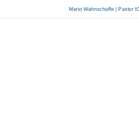
Skip
to
Mario Wahnschaffe | Pastor 
content