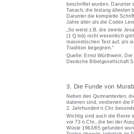
beschriftet wurden. Darunter 
Tanach, die bislang ältesten 
Darunter die komplette Schri
Jahre älter als die Codex Len
„So weist z.B. die zweite Je
(1 Q Isb) nicht wesentlich g
masoretischen Text auf, als si
Tradition begegnen.“
Quelle: Ernst Würthwein, Der 
Deutsche Bibelgesellschaft St
3. Die Funde von Murab
Neben den Qumramtexten, die
datieren sind, verdienen die
2. Jahrhundert n.Chr. besond
Wichtig sind auch die Reste v
vor 73 n.Chr., die bei der A
Wüste 1963/65 gefunden wurde
Texten überein; lediglich im 