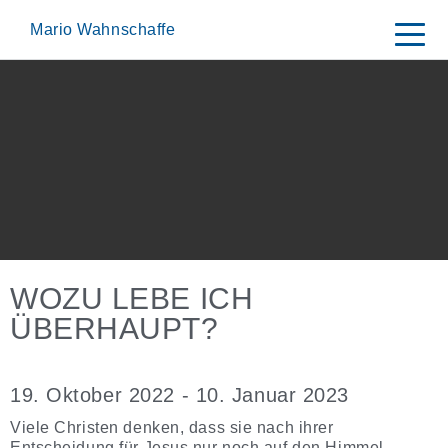
Skip
to
Mario Wahnschaffe
content
WOZU LEBE ICH
ÜBERHAUPT?
19. Oktober 2022 - 10. Januar 2023
Viele Christen denken, dass sie nach ihrer
Entscheidung für Jesus nur noch auf den Himmel