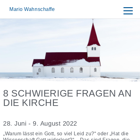
Skip
to
Mario Wahnschaffe
content
8 SCHWIERIGE FRAGEN AN
DIE KIRCHE
28. Juni - 9. August 2022
„Warum lässt ein Gott, so viel Leid zu?“ oder „Hat die
Wissenschaft Gott widerlegt?“ – Das sind Fragen, die