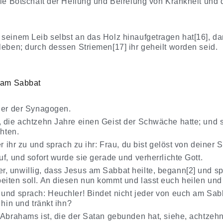
lle Botschaft der Heilung und Befreiung von Krankheit und
 seinem Leib selbst an das Holz hinaufgetragen hat[16], d
leben; durch dessen Striemen[17] ihr geheilt worden seid.
u am Sabbat
iner der Synagogen.
u, die achtzehn Jahre einen Geist der Schwäche hatte; un
chten.
er ihr zu und sprach zu ihr: Frau, du bist gelöst von deiner
uf, und sofort wurde sie gerade und verherrlichte Gott.
, unwillig, dass Jesus am Sabbat heilte, begann[2] und 
eiten soll. An diesen nun kommt und lasst euch heilen und
 und sprach: Heuchler! Bindet nicht jeder von euch am Sa
 hin und tränkt ihn?
 Abrahams ist, die der Satan gebunden hat, siehe, achtzehn 