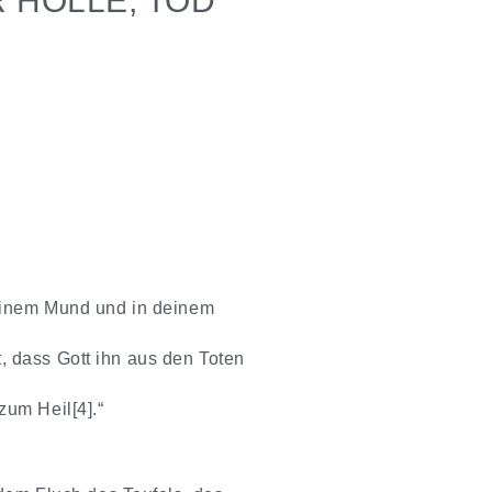
R HÖLLE, TOD
deinem Mund und in deinem
 dass Gott ihn aus den Toten
um Heil[4].“