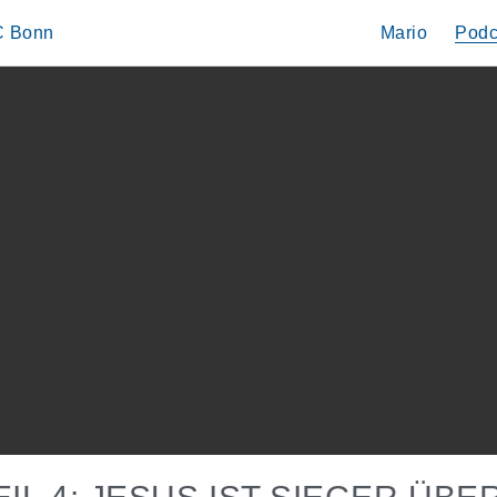
IC Bonn
Mario
Podc