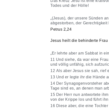
Das Kreuz Jesu ist eine kraftvo
Todes und der Hölle!
„(Jesus), der unsere Sünden an
abgestorben, der Gerechtigkeit 
Petrus 2,24
Jesus heilt die behinderte Fra
„Er lehrte aber am Sabbat in e
11 Und siehe, da war eine Fra
und völlig unfähig, sich aufzuri
12 Als aber Jesus sie sah, rief 
13 Und er legte ihr die Hände a
14 Der Synagogenvorsteher aber
Tage sind es, an denen man arb
15 Der Herr nun antwortete ihm
von der Krippe los und führt ihn
16 Diese aber, die eine Tochter