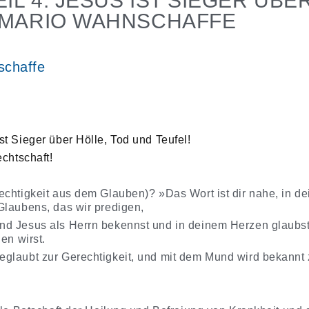
IL 4: JESUS IST SIEGER ÜBE
– MARIO WAHNSCHAFFE
schaffe
st Sieger über Hölle, Tod und Teufel!
echtschaft!
echtigkeit aus dem Glauben)? »Das Wort ist dir nahe, in 
Glaubens, das wir predigen,
d Jesus als Herrn bekennst und in deinem Herzen glaubst,
en wirst.
glaubt zur Gerechtigkeit, und mit dem Mund wird bekannt z