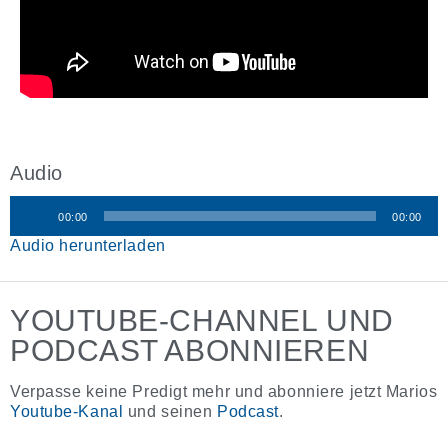
Audio
00:00
00:00
Audio-
Audio herunterladen
Player
YOUTUBE-CHANNEL UND
PODCAST ABONNIEREN
Verpasse keine Predigt mehr und abonniere jetzt Marios
Youtube-Kanal
und seinen
Podcast
.