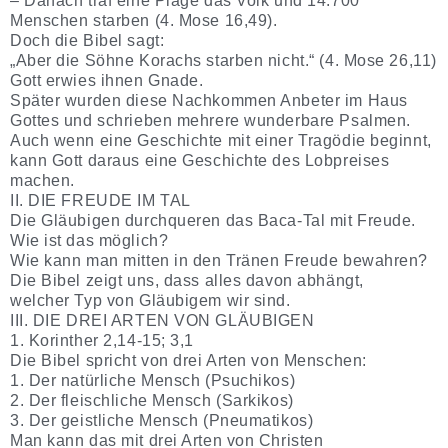
– Danach traf eine Plage das Volk und 14.700
Menschen starben (4. Mose 16,49).
Doch die Bibel sagt:
„Aber die Söhne Korachs starben nicht.“ (4. Mose 26,11)
Gott erwies ihnen Gnade.
Später wurden diese Nachkommen Anbeter im Haus
Gottes und schrieben mehrere wunderbare Psalmen.
Auch wenn eine Geschichte mit einer Tragödie beginnt,
kann Gott daraus eine Geschichte des Lobpreises
machen.
II. DIE FREUDE IM TAL
Die Gläubigen durchqueren das Baca-Tal mit Freude.
Wie ist das möglich?
Wie kann man mitten in den Tränen Freude bewahren?
Die Bibel zeigt uns, dass alles davon abhängt,
welcher Typ von Gläubigem wir sind.
III. DIE DREI ARTEN VON GLÄUBIGEN
1. Korinther 2,14-15; 3,1
Die Bibel spricht von drei Arten von Menschen:
1. Der natürliche Mensch (Psuchikos)
2. Der fleischliche Mensch (Sarkikos)
3. Der geistliche Mensch (Pneumatikos)
Man kann das mit drei Arten von Christen