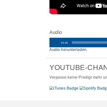
Audio
00:00
Audio-
Audio herunterladen
Player
YOUTUBE-CHAN
Verpasse keine Predigt mehr un