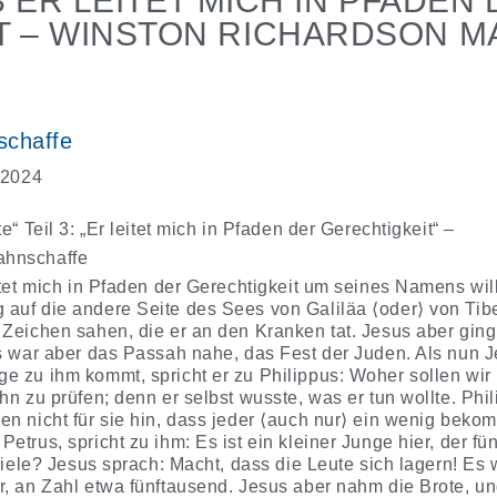
3 ER LEITET MICH IN PFADEN
T – WINSTON RICHARDSON M
schaffe
 2024
e“ Teil 3: „Er leitet mich in Pfaden der Gerechtigkeit“ –
ahnschaffe
itet mich in Pfaden der Gerechtigkeit um seines Namens wil
auf die andere Seite des Sees von Galiläa ⟨oder⟩ von Tiber
 Zeichen sahen, die er an den Kranken tat. Jesus aber ging
Es war aber das Passah nahe, das Fest der Juden. Als nun 
e zu ihm kommt, spricht er zu Philippus: Woher sollen wir 
hn zu prüfen; denn er selbst wusste, was er tun wollte. Phi
n nicht für sie hin, dass jeder ⟨auch nur⟩ ein wenig beko
etrus, spricht zu ihm: Es ist ein kleiner Junge hier, der f
 viele? Jesus sprach: Macht, dass die Leute sich lagern! Es 
, an Zahl etwa fünftausend. Jesus aber nahm die Brote, und 