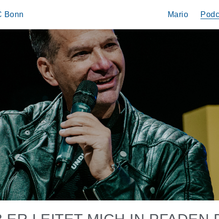
IC Bonn
Mario
Podc