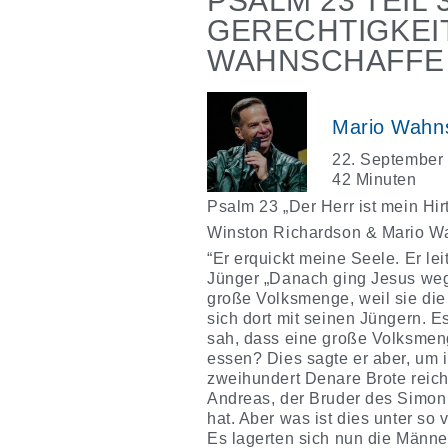
PSALM 23 TEIL 
GERECHTIGKEI
WAHNSCHAFFE
Mario Wahn
22. September
42 Minuten
Psalm 23 „Der Herr ist mein Hirt
Winston Richardson & Mario W
“Er erquickt meine Seele. Er le
Jünger „Danach ging Jesus weg 
große Volksmenge, weil sie die
sich dort mit seinen Jüngern. 
sah, dass eine große Volksmeng
essen? Dies sagte er aber, um i
zweihundert Denare Brote reiche
Andreas, der Bruder des Simon P
hat. Aber was ist dies unter so
Es lagerten sich nun die Männer