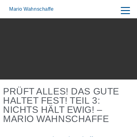
Skip
to
Mario Wahnschaffe
content
PRÜFT ALLES! DAS GUTE
HALTET FEST! TEIL 3:
NICHTS HÄLT EWIG! –
MARIO WAHNSCHAFFE