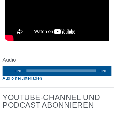
Audio
00:00
00:00
Audio-
Audio herunterladen
Player
YOUTUBE-CHANNEL UND
PODCAST ABONNIEREN