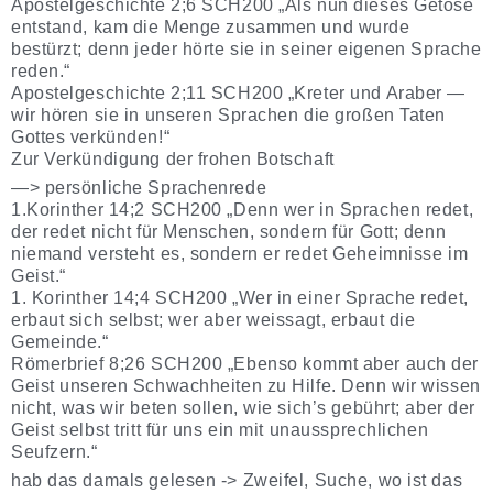
Apostelgeschichte 2;6 SCH200 „Als nun dieses Getöse
entstand, kam die Menge zusammen und wurde
bestürzt; denn jeder hörte sie in seiner eigenen Sprache
reden.“
Apostelgeschichte 2;11 SCH200 „Kreter und Araber —
wir hören sie in unseren Sprachen die großen Taten
Gottes verkünden!“
Zur Verkündigung der frohen Botschaft
—> persönliche Sprachenrede
1.Korinther 14;2 SCH200 „Denn wer in Sprachen redet,
der redet nicht für Menschen, sondern für Gott; denn
niemand versteht es, sondern er redet Geheimnisse im
Geist.“
1. Korinther 14;4 SCH200 „Wer in einer Sprache redet,
erbaut sich selbst; wer aber weissagt, erbaut die
Gemeinde.“
Römerbrief 8;26 SCH200 „Ebenso kommt aber auch der
Geist unseren Schwachheiten zu Hilfe. Denn wir wissen
nicht, was wir beten sollen, wie sich’s gebührt; aber der
Geist selbst tritt für uns ein mit unaussprechlichen
Seufzern.“
hab das damals gelesen -> Zweifel, Suche, wo ist das