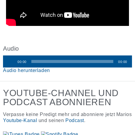
Audio
00:00
00:00
Audio-
Audio herunterladen
Player
YOUTUBE-CHANNEL UND
PODCAST ABONNIEREN
Verpasse keine Predigt mehr und abonniere jetzt Marios
Youtube-Kanal
und seinen
Podcast
.