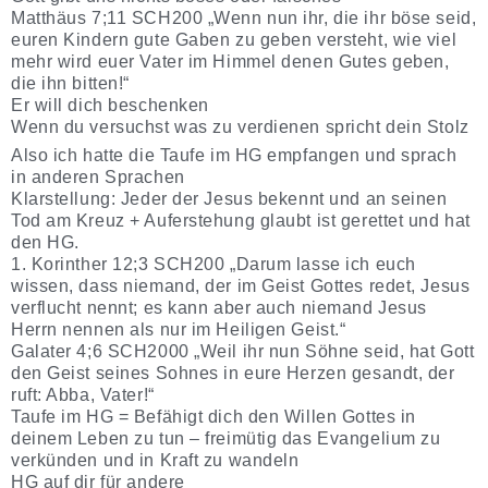
Matthäus 7;11 SCH200 „Wenn nun ihr, die ihr böse seid,
euren Kindern gute Gaben zu geben versteht, wie viel
mehr wird euer Vater im Himmel denen Gutes geben,
die ihn bitten!“
Er will dich beschenken
Wenn du versuchst was zu verdienen spricht dein Stolz
Also ich hatte die Taufe im HG empfangen und sprach
in anderen Sprachen
Klarstellung: Jeder der Jesus bekennt und an seinen
Tod am Kreuz + Auferstehung glaubt ist gerettet und hat
den HG.
1. Korinther 12;3 SCH200 „Darum lasse ich euch
wissen, dass niemand, der im Geist Gottes redet, Jesus
verflucht nennt; es kann aber auch niemand Jesus
Herrn nennen als nur im Heiligen Geist.“
Galater 4;6 SCH2000 „Weil ihr nun Söhne seid, hat Gott
den Geist seines Sohnes in eure Herzen gesandt, der
ruft: Abba, Vater!“
Taufe im HG = Befähigt dich den Willen Gottes in
deinem Leben zu tun – freimütig das Evangelium zu
verkünden und in Kraft zu wandeln
HG auf dir für andere