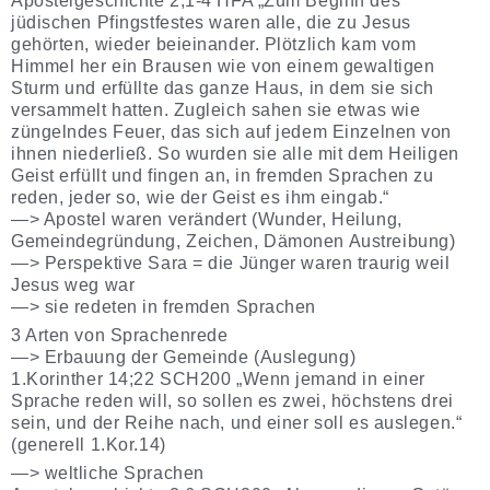
Apostelgeschichte 2;1-4 HFA „Zum Beginn des
jüdischen Pfingstfestes waren alle, die zu Jesus
gehörten, wieder beieinander. Plötzlich kam vom
Himmel her ein Brausen wie von einem gewaltigen
Sturm und erfüllte das ganze Haus, in dem sie sich
versammelt hatten. Zugleich sahen sie etwas wie
züngelndes Feuer, das sich auf jedem Einzelnen von
ihnen niederließ. So wurden sie alle mit dem Heiligen
Geist erfüllt und fingen an, in fremden Sprachen zu
reden, jeder so, wie der Geist es ihm eingab.“
—> Apostel waren verändert (Wunder, Heilung,
Gemeindegründung, Zeichen, Dämonen Austreibung)
—> Perspektive Sara = die Jünger waren traurig weil
Jesus weg war
—> sie redeten in fremden Sprachen
3 Arten von Sprachenrede
—> Erbauung der Gemeinde (Auslegung)
1.Korinther 14;22 SCH200 „Wenn jemand in einer
Sprache reden will, so sollen es zwei, höchstens drei
sein, und der Reihe nach, und einer soll es auslegen.“
(generell 1.Kor.14)
—> weltliche Sprachen