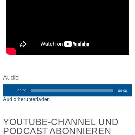
Audio
00:00
00:00
Audio-
Audio herunterladen
Player
YOUTUBE-CHANNEL UND
PODCAST ABONNIEREN