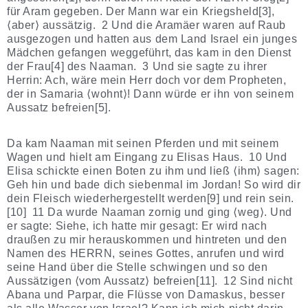
für Aram gegeben. Der Mann war ein Kriegsheld[3],
⟨aber⟩ aussätzig. 2 Und die Aramäer waren auf Raub
ausgezogen und hatten aus dem Land Israel ein junges
Mädchen gefangen weggeführt, das kam in den Dienst
der Frau[4] des Naaman. 3 Und sie sagte zu ihrer
Herrin: Ach, wäre mein Herr doch vor dem Propheten,
der in Samaria ⟨wohnt⟩! Dann würde er ihn von seinem
Aussatz befreien[5].
Da kam Naaman mit seinen Pferden und mit seinem
Wagen und hielt am Eingang zu Elisas Haus. 10 Und
Elisa schickte einen Boten zu ihm und ließ ⟨ihm⟩ sagen:
Geh hin und bade dich siebenmal im Jordan! So wird dir
dein Fleisch wiederhergestellt werden[9] und rein sein.
[10] 11 Da wurde Naaman zornig und ging ⟨weg⟩. Und
er sagte: Siehe, ich hatte mir gesagt: Er wird nach
draußen zu mir herauskommen und hintreten und den
Namen des HERRN, seines Gottes, anrufen und wird
seine Hand über die Stelle schwingen und so den
Aussätzigen ⟨vom Aussatz⟩ befreien[11]. 12 Sind nicht
Abana und Parpar, die Flüsse von Damaskus, besser