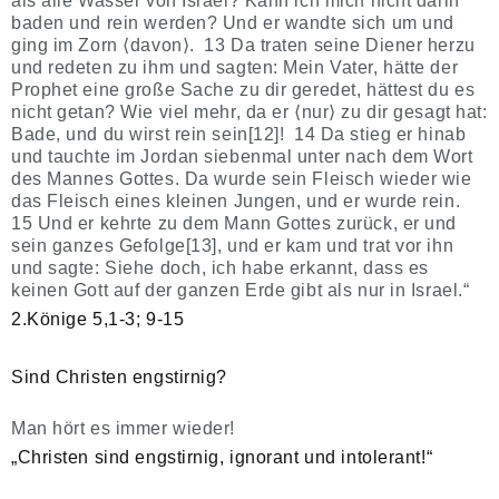
als alle Wasser von Israel? Kann ich mich nicht darin
baden und rein werden? Und er wandte sich um und
ging im Zorn ⟨davon⟩. 13 Da traten seine Diener herzu
und redeten zu ihm und sagten: Mein Vater, hätte der
Prophet eine große Sache zu dir geredet, hättest du es
nicht getan? Wie viel mehr, da er ⟨nur⟩ zu dir gesagt hat:
Bade, und du wirst rein sein[12]! 14 Da stieg er hinab
und tauchte im Jordan siebenmal unter nach dem Wort
des Mannes Gottes. Da wurde sein Fleisch wieder wie
das Fleisch eines kleinen Jungen, und er wurde rein.
15 Und er kehrte zu dem Mann Gottes zurück, er und
sein ganzes Gefolge[13], und er kam und trat vor ihn
und sagte: Siehe doch, ich habe erkannt, dass es
keinen Gott auf der ganzen Erde gibt als nur in Israel.“
2.Könige 5,1-3; 9-15
Sind Christen engstirnig?
Man hört es immer wieder!
„Christen sind engstirnig, ignorant und intolerant!“