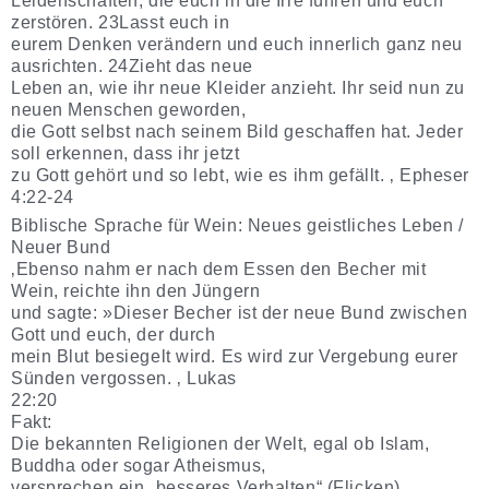
Leidenschaften, die euch in die Irre führen und euch
zerstören. 23Lasst euch in
eurem Denken verändern und euch innerlich ganz neu
ausrichten. 24Zieht das neue
Leben an, wie ihr neue Kleider anzieht. Ihr seid nun zu
neuen Menschen geworden,
die Gott selbst nach seinem Bild geschaffen hat. Jeder
soll erkennen, dass ihr jetzt
zu Gott gehört und so lebt, wie es ihm gefällt. ‚ Epheser
4:22-24
Biblische Sprache für Wein: Neues geistliches Leben /
Neuer Bund
‚Ebenso nahm er nach dem Essen den Becher mit
Wein, reichte ihn den Jüngern
und sagte: »Dieser Becher ist der neue Bund zwischen
Gott und euch, der durch
mein Blut besiegelt wird. Es wird zur Vergebung eurer
Sünden vergossen. ‚ Lukas
22:20
Fakt:
Die bekannten Religionen der Welt, egal ob Islam,
Buddha oder sogar Atheismus,
versprechen ein „besseres Verhalten“ (Flicken).