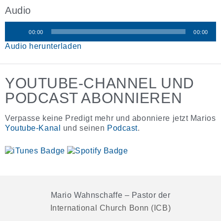
Audio
00:00
00:00
Audio-
Audio herunterladen
Player
YOUTUBE-CHANNEL UND
PODCAST ABONNIEREN
Verpasse keine Predigt mehr und abonniere jetzt Marios
Youtube-Kanal
und seinen
Podcast
.
Mario Wahnschaffe – Pastor der
International Church Bonn (ICB)