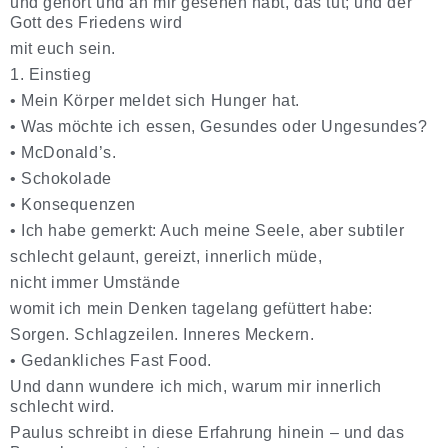
und gehört und an mir gesehen habt, das tut; und der
Gott des Friedens wird
mit euch sein.
1. Einstieg
•
Mein
Körper
meldet sich Hunger hat.
•
Was möchte ich essen, Gesundes oder Ungesundes?
•
McDonald’s.
•
Schokolade
•
Konsequenzen
•
Ich habe gemerkt: Auch meine
Seele
, aber subtiler
schlecht gelaunt, gereizt, innerlich müde,
nicht immer Umstände
womit ich mein Denken tagelang gefüttert habe:
Sorgen. Schlagzeilen. Inneres Meckern.
•
Gedankliches Fast Food.
Und dann wundere ich mich, warum mir innerlich
schlecht wird.
Paulus schreibt in diese Erfahrung hinein – und das