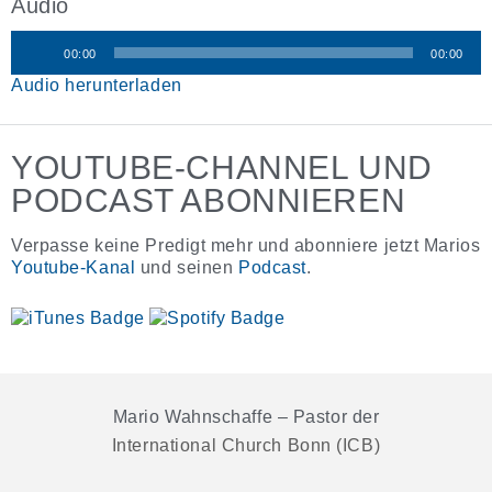
Audio
00:00
00:00
Audio-
Audio herunterladen
Player
YOUTUBE-CHANNEL UND
PODCAST ABONNIEREN
Verpasse keine Predigt mehr und abonniere jetzt Marios
Youtube-Kanal
und seinen
Podcast
.
Mario Wahnschaffe – Pastor der
International Church Bonn (ICB)