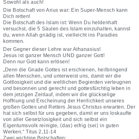
Sowohl als auch!
Die Botschaft von Arius war: Ein Super-Mensch kann
Dich retten!
Die Botschaft des Islam ist: Wenn Du heldenhaft
versuchst, die 5 Säulen des Islam einzuhalten, kannst
du, wenn Allah gnädig ist, vielleicht ins Paradies
kommen.
Der Gegner dieser Lehre war Athanasius!
Jesus ist ganzer Mensch UND ganzer Gott!
Denn nur Gott kann erlösen!
„Denn die Gnade Gottes ist erschienen, heilbringend
allen Menschen, und unterweist uns, damit wir die
Gottlosigkeit und die weltlichen Begierden verleugnen
und besonnen und gerecht und gottesfürchtig leben in
dem jetzigen Zeitlauf, indem wir die glückselige
Hoffnung und Erscheinung der Herrlichkeit unseres
großen Gottes und Retters Jesus Christus erwarten. Der
hat sich selbst für uns gegeben, damit er uns loskaufte
von aller Gesetzlosigkeit und sich selbst ein
Eigentumsvolk reinigte, ⟨das⟩ eifrig ⟨sei⟩ in guten
Werken.“ Titus 2,11-14
Zwei wichtige Botschaften: