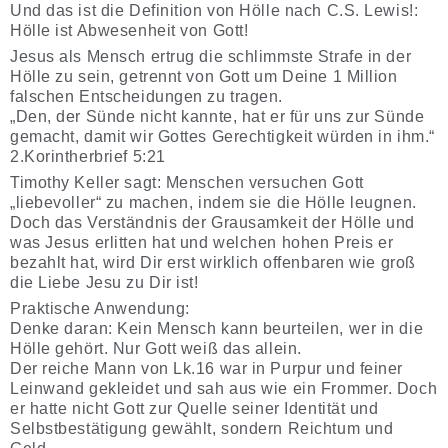
Und das ist die Definition von Hölle nach C.S. Lewis!:
Hölle ist Abwesenheit von Gott!
Jesus als Mensch ertrug die schlimmste Strafe in der
Hölle zu sein, getrennt von Gott um Deine 1 Million
falschen Entscheidungen zu tragen.
„Den, der Sünde nicht kannte, hat er für uns zur Sünde
gemacht, damit wir Gottes Gerechtigkeit würden in ihm.“
2.Korintherbrief 5:21
Timothy Keller sagt: Menschen versuchen Gott
„liebevoller“ zu machen, indem sie die Hölle leugnen.
Doch das Verständnis der Grausamkeit der Hölle und
was Jesus erlitten hat und welchen hohen Preis er
bezahlt hat, wird Dir erst wirklich offenbaren wie groß
die Liebe Jesu zu Dir ist!
Praktische Anwendung:
Denke daran: Kein Mensch kann beurteilen, wer in die
Hölle gehört. Nur Gott weiß das allein.
Der reiche Mann von Lk.16 war in Purpur und feiner
Leinwand gekleidet und sah aus wie ein Frommer. Doch
er hatte nicht Gott zur Quelle seiner Identität und
Selbstbestätigung gewählt, sondern Reichtum und