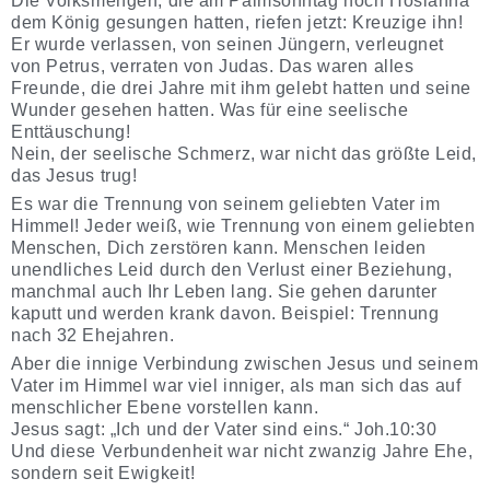
Die Volksmengen, die am Palmsonntag noch Hosianna
dem König gesungen hatten, riefen jetzt: Kreuzige ihn!
Er wurde verlassen, von seinen Jüngern, verleugnet
von Petrus, verraten von Judas. Das waren alles
Freunde, die drei Jahre mit ihm gelebt hatten und seine
Wunder gesehen hatten. Was für eine seelische
Enttäuschung!
Nein, der seelische Schmerz, war nicht das größte Leid,
das Jesus trug!
Es war die Trennung von seinem geliebten Vater im
Himmel! Jeder weiß, wie Trennung von einem geliebten
Menschen, Dich zerstören kann. Menschen leiden
unendliches Leid durch den Verlust einer Beziehung,
manchmal auch Ihr Leben lang. Sie gehen darunter
kaputt und werden krank davon. Beispiel: Trennung
nach 32 Ehejahren.
Aber die innige Verbindung zwischen Jesus und seinem
Vater im Himmel war viel inniger, als man sich das auf
menschlicher Ebene vorstellen kann.
Jesus sagt: „Ich und der Vater sind eins.“ Joh.10:30
Und diese Verbundenheit war nicht zwanzig Jahre Ehe,
sondern seit Ewigkeit!