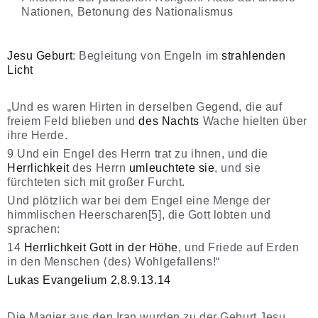
Nationen, Betonung des Nationalismus
Jesu Geburt
: Begleitung von Engeln im
strahlenden
Licht
„Und es waren Hirten in derselben Gegend, die auf
freiem Feld blieben und
des Nachts
Wache hielten über
ihre Herde.
9 Und ein Engel des Herrn trat zu ihnen, und die
Herrlichkeit
des Herrn
umleuchtete sie
, und sie
fürchteten sich mit großer Furcht.
Und plötzlich war bei dem Engel eine Menge der
himmlischen Heerscharen[5], die Gott lobten und
sprachen:
14
Herrlichkeit Gott in der Höhe
, und Friede auf Erden
in den Menschen ⟨des⟩ Wohlgefallens!“
Lukas Evangelium 2,8.9.13.14
Die Magier aus den Iran wurden zu der Geburt Jesu