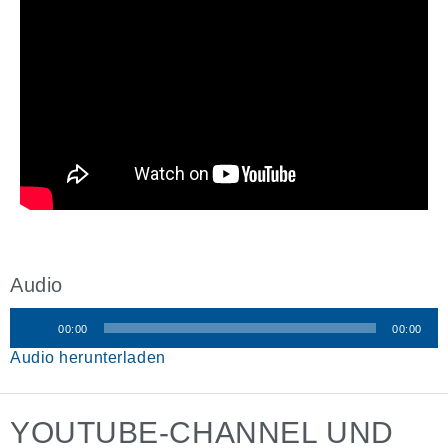
Audio
00:00
00:00
Audio-
Audio herunterladen
Player
YOUTUBE-CHANNEL UND