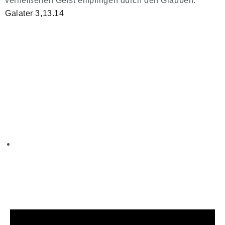
verheißenen Geist empfingen durch den Glauben.“
Galater 3,13.14