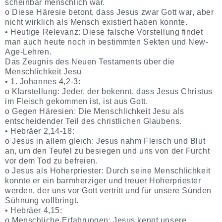
scheinbar menschlich war.
o Diese Häresie betont, dass Jesus zwar Gott war, aber
nicht wirklich als Mensch existiert haben konnte.
• Heutige Relevanz: Diese falsche Vorstellung findet
man auch heute noch in bestimmten Sekten und New-
Age-Lehren.
Das Zeugnis des Neuen Testaments über die
Menschlichkeit Jesu
• 1. Johannes 4,2-3:
o Klarstellung: Jeder, der bekennt, dass Jesus Christus
im Fleisch gekommen ist, ist aus Gott.
o Gegen Häresien: Die Menschlichkeit Jesu als
entscheidender Teil des christlichen Glaubens.
• Hebräer 2,14-18:
o Jesus in allem gleich: Jesus nahm Fleisch und Blut
an, um den Teufel zu besiegen und uns von der Furcht
vor dem Tod zu befreien.
o Jesus als Hoherpriester: Durch seine Menschlichkeit
konnte er ein barmherziger und treuer Hoherpriester
werden, der uns vor Gott vertritt und für unsere Sünden
Sühnung vollbringt.
• Hebräer 4,15:
o Menschliche Erfahrungen: Jesus kennt unsere