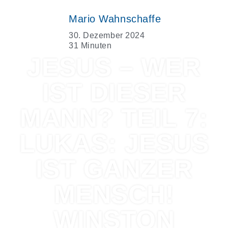
Mario Wahnschaffe
30. Dezember 2024
31 Minuten
JESUS – WER
IST DIESER
MANN? TEIL 7:
LUKAS: JESUS
IST GANZER
MENSCH!
WINSTON