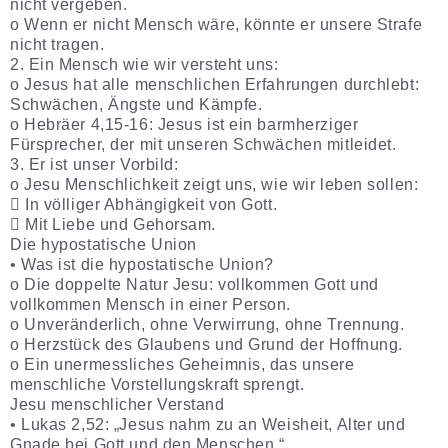
nicht vergeben.
o Wenn er nicht Mensch wäre, könnte er unsere Strafe
nicht tragen.
2. Ein Mensch wie wir versteht uns:
o Jesus hat alle menschlichen Erfahrungen durchlebt:
Schwächen, Ängste und Kämpfe.
o Hebräer 4,15-16: Jesus ist ein barmherziger
Fürsprecher, der mit unseren Schwächen mitleidet.
3. Er ist unser Vorbild:
o Jesu Menschlichkeit zeigt uns, wie wir leben sollen:
 In völliger Abhängigkeit von Gott.
 Mit Liebe und Gehorsam.
Die hypostatische Union
• Was ist die hypostatische Union?
o Die doppelte Natur Jesu: vollkommen Gott und
vollkommen Mensch in einer Person.
o Unveränderlich, ohne Verwirrung, ohne Trennung.
o Herzstück des Glaubens und Grund der Hoffnung.
o Ein unermessliches Geheimnis, das unsere
menschliche Vorstellungskraft sprengt.
Jesu menschlicher Verstand
• Lukas 2,52: „Jesus nahm zu an Weisheit, Alter und
Gnade bei Gott und den Menschen.“