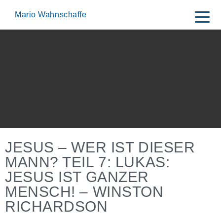
Skip
to
Mario Wahnschaffe
content
JESUS – WER IST DIESER
MANN? TEIL 7: LUKAS:
JESUS IST GANZER
MENSCH! – WINSTON
RICHARDSON