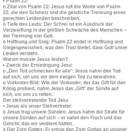
• Psalm 22:
o Zitat von Psalm 22: Jesus ruft die Worte von Psalm
22, die den Schmerz und die geistliche Trennung eines
gerechten Leidenden beschreiben.
o Tiefe des Leids: Der Schrei ist ein Ausdruck der
Verzweiflung in der größten Schwäche des Menschen –
der Trennung von Gott.
o Hoffnung und Sieg: Psalm 22 endet in Hoffnung und
Siegesgewissheit, was den Trost bietet, dass Gott unser
Leiden versteht.
Warum musste Jesus leiden?
• Zweck der Erniedrigung Jesu:
o „Den Tod schmecken für alle“: Jesus nahm den Tod
auf sich, um uns vor dem ewigen Tod zu bewahren.
o Vorkoster-Bild: Wie der Vorkoster, der das Gift für den
König probiert, nahm Jesus das „Gift“ der Sünde auf
sich, um uns zu retten.
Der stellvertretende Tod Jesu
• Jesus als unser Stellvertreter:
o Jesus trug unsere Sünden: Jesus nahm die Strafe für
unsere Sünden auf sich – er nahm den Fluch und das
Gericht, das wir verdient hätten.
o Der Zorn Gottes: Er ertrug den Zorn Gottes an unserer