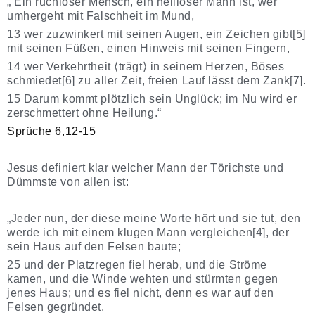
„ Ein ruchloser Mensch, ein heilloser Mann ist, wer
umhergeht mit Falschheit im Mund,
13 wer zuzwinkert mit seinen Augen, ein Zeichen gibt[5]
mit seinen Füßen, einen Hinweis mit seinen Fingern,
14 wer Verkehrtheit ⟨trägt⟩ in seinem Herzen, Böses
schmiedet[6] zu aller Zeit, freien Lauf lässt dem Zank[7].
15 Darum kommt plötzlich sein Unglück; im Nu wird er
zerschmettert ohne Heilung.“
Sprüche 6,12-15
Jesus definiert klar welcher Mann der Törichste und
Dümmste von allen ist:
„Jeder nun, der diese meine Worte hört und sie tut, den
werde ich mit einem klugen Mann vergleichen[4], der
sein Haus auf den Felsen baute;
25 und der Platzregen fiel herab, und die Ströme
kamen, und die Winde wehten und stürmten gegen
jenes Haus; und es fiel nicht, denn es war auf den
Felsen gegründet.