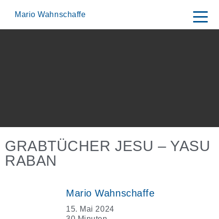
Skip
to
Mario Wahnschaffe
content
GRABTÜCHER JESU – YASU
RABAN
Mario Wahnschaffe
15. Mai 2024
30 Minuten