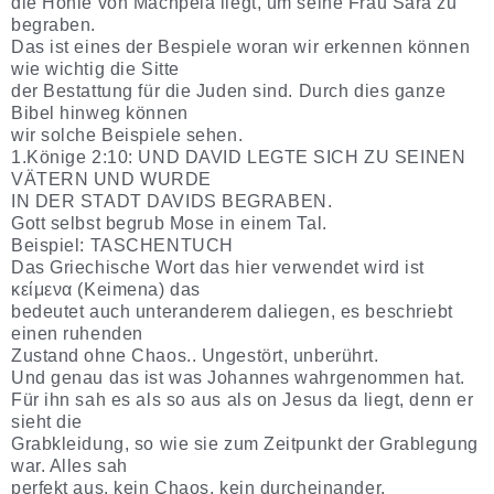
die Höhle von Machpela liegt, um seine Frau Sara zu
begraben.
Das ist eines der Bespiele woran wir erkennen können
wie wichtig die Sitte
der Bestattung für die Juden sind. Durch dies ganze
Bibel hinweg können
wir solche Beispiele sehen.
1.Könige 2:10: UND DAVID LEGTE SICH ZU SEINEN
VÄTERN UND WURDE
IN DER STADT DAVIDS BEGRABEN.
Gott selbst begrub Mose in einem Tal.
Beispiel: TASCHENTUCH
Das Griechische Wort das hier verwendet wird ist
κείμενα (Keimena) das
bedeutet auch unteranderem daliegen, es beschriebt
einen ruhenden
Zustand ohne Chaos.. Ungestört, unberührt.
Und genau das ist was Johannes wahrgenommen hat.
Für ihn sah es als so aus als on Jesus da liegt, denn er
sieht die
Grabkleidung, so wie sie zum Zeitpunkt der Grablegung
war. Alles sah
perfekt aus, kein Chaos, kein durcheinander.