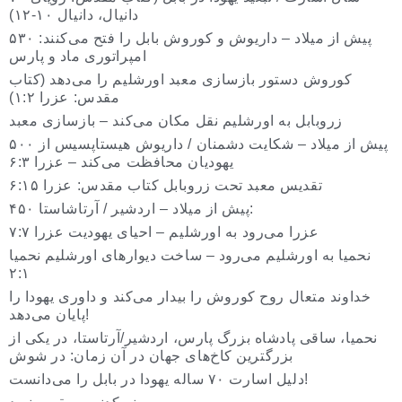
دانیال، دانیال ۱۰-۱۲)
۵۳۰ پیش از میلاد – داریوش و کوروش بابل را فتح می‌کنند:
امپراتوری ماد و پارس
کوروش دستور بازسازی معبد اورشلیم را می‌دهد (کتاب
مقدس: عزرا ۱:۲)
زروبابل به اورشلیم نقل مکان می‌کند – بازسازی معبد
۵۰۰ پیش از میلاد – شکایت دشمنان / داریوش هیستاپسیس از
یهودیان محافظت می‌کند – عزرا ۶:۳
تقدیس معبد تحت زروبابل کتاب مقدس: عزرا ۶:۱۵
۴۵۰ پیش از میلاد – اردشیر / آرتاشاستا:
عزرا می‌رود به اورشلیم – احیای یهودیت عزرا ۷:۷
نحمیا به اورشلیم می‌رود – ساخت دیوارهای اورشلیم نحمیا
۲:۱
خداوند متعال روح کوروش را بیدار می‌کند و داوری یهودا را
پایان می‌دهد!
نحمیا، ساقی پادشاه بزرگ پارس، اردشیر/آرتاستا، در یکی از
بزرگترین کاخ‌های جهان در آن زمان: در شوش
دلیل اسارت ۷۰ ساله یهودا در بابل را می‌دانست!