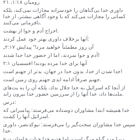
رومیان ۱:۱۸، ۲۱
داوری خدا بی‌گناهان را خودسرانه مجازات نمی‌کند، بلکه
کسانی را مجازات می‌کند که با وجود آگاهی بیشتر، از خدا
نافرمانی می‌کنند.
اخراج آدم و حوا از بهشت.
آنها برخلاف داوری بهتر خود عمل کردند:
„آن روز مطمئناً خواهید مرد!“ پیدایش ۲:۱۷
آدم و حوا نمردند، اما از حضور خدا جدا شدند!
آنها برای خدا مرده بودند! افسسیان ۲:۱
جدا شدن از خدا، بدون خدا در جهان، بدتر از جهنم است!
جهنم صرفاً ادامه ابدی جهنم روی زمین است.
از آنجا که اسرائیل به خدا جلال نداد، بلکه آن را به بت‌های
ملت‌ها داد، خدا آنها را از سرزمین حضور خدا بیرون راند.
درس:
خدا همیشه ابتدا مشاوران دوستانه می‌فرستد: پیامبرانی که
اسرائیل آنها را کشت.
سپس خدا مشاوران سخت‌گیر را می‌فرستد: نبوکدنصر، داوری
خدا.
«زیرا مزد گناه مرگ است، اما هدیه خدا حیات جاودان در