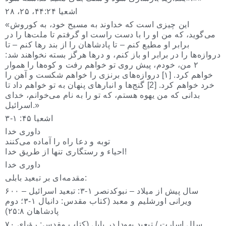
اشعیا ۴۴:۲۴، ۲۵، ۲۸
«این چیزی است که خداوند به مسیح خود، به کوروش
می‌گوید، که من او را با دست راست او گرفتم تا ملت‌ها را در
برابر او مطیع کنم – تا پادشاهان را از بند رها کنم – تا
دروازه‌ها را در برابر او باز کنم، و درها هرگز بسته نخواهند شد:
۲ من، خودم، پیش روی تو خواهم رفت و کوه‌ها را هموار
خواهم کرد. [۱] دروازه‌های برنزی را خواهم شکست و آهن را
خرد خواهم کرد. [2] گنج‌ها و انبارهای پنهان به تو خواهم داد تا
بدانی که من یهوه هستم، که تو را به نام می‌خوانم، خدای
اسرائیل.»
اشعیا ۴۵: ۱-۳
داوری خدا
توبه و دعا راه را آماده می‌کنند
احیاء و رستگاری تنها از طریق خدا!
داوری خدا
مقدمه‌ای بر تبعید بابلی:
۶۰۰ سال پیش از میلاد – نبوکدنصر ۱-۳: تبعید اسرائیل –
ویرانی اورشلیم و معبد (کتاب مقدس: دانیال ۱-۳؛ دوم
پادشاهان ۲۵:۸)
۷۰ سال اسارت / تبعید یهودا در بابل (کتاب مقدس: رؤیای