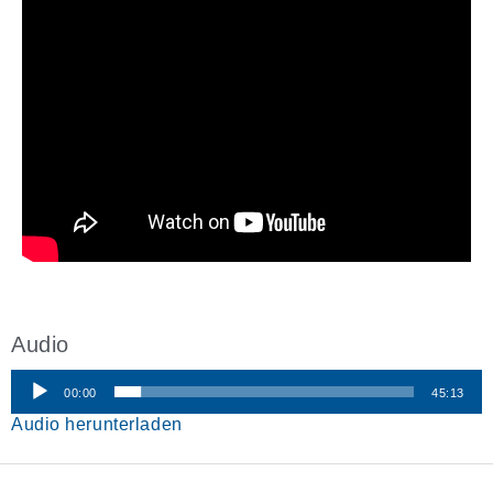
Audio
00:00
45:13
Audio-
Audio herunterladen
Player