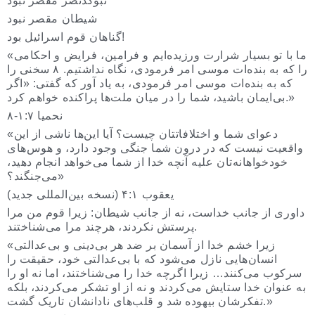
نبوکدنصر مقصر نبود
شیطان مقصر نبود
گناهان قوم اسرائیل بود!
«ما با تو بسیار شرارت ورزیده‌ایم و فرامین، فرایض و احکامی
را که به بنده‌ات موسی امر فرمودی، نگاه نداشتیم. ۸ سخنی را
که به بنده‌ات موسی امر فرمودی، به یاد آور که گفتی: «اگر
بی‌ایمان باشید، شما را در میان ملت‌ها پراکنده خواهم کرد.»
نحمیا ۱:۷-۸
«دعوای شما و اختلافاتتان چیست؟ آیا این‌ها ناشی از این
واقعیت نیست که در درون شما جنگی وجود دارد، و هوس‌های
خودخواهانه‌تان علیه آنچه خدا از شما می‌خواهد انجام دهید،
می‌جنگند؟»
یعقوب ۴:۱ (نسخه بین‌المللی جدید)
داوری از جانب خداست، نه از جانب شیطان: زیرا قوم من مرا
پرستش نکردند، هرچند مرا می‌شناختند.
«زیرا خشم خدا از آسمان بر ضد هر بی‌دینی و بی‌عدالتی
انسان‌هایی نازل می‌شود که با بی‌عدالتی خود، حقیقت را
سرکوب می‌کنند… زیرا اگرچه خدا را می‌شناختند، اما نه او را
به عنوان خدا ستایش می‌کردند و نه از او تشکر می‌کردند، بلکه
تفکرشان بیهوده شد و قلب‌های نادانشان تاریک گشت.»