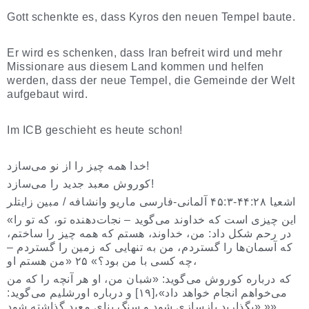
Gott schenkte es, dass Kyros den neuen Tempel baute.
Er wird es schenken, dass Iran befreit wird und mehr
Missionare aus diesem Land kommen und helfen
werden, dass der neue Tempel, die Gemeinde der Welt
aufgebaut wird.
Im ICB geschieht es heute schon!
خدا همه چیز را از نو می‌سازد!
کوروش معبد جدید را می‌سازد!
اشعیا ۴۴:۲۸-۴۵:۳ آلمانی-فارسی ماریو وانشافه / مبین زایتلر
«این چیزی است که خداوند می‌گوید – نجات‌دهنده تو، که تو را
در رحم شکل داد: من، خداوند، هستم که همه چیز را ساختم،
که آسمان‌ها را گستردم، من به تنهایی که زمین را گستردم –
چه کسی با من بود؟» ۲۵ «من هستم او،
که درباره کوروش می‌گوید: «شبان من، او هر آنچه را که من
می‌خواهم انجام خواهد داد»،[۱۹] و درباره اورشلیم می‌گوید:
«بگذارید بازسازی شود و سنگ بنای معبد گذاشته شود.»»