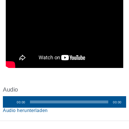
Audio
00:00
00:00
Audio-
Audio herunterladen
Player