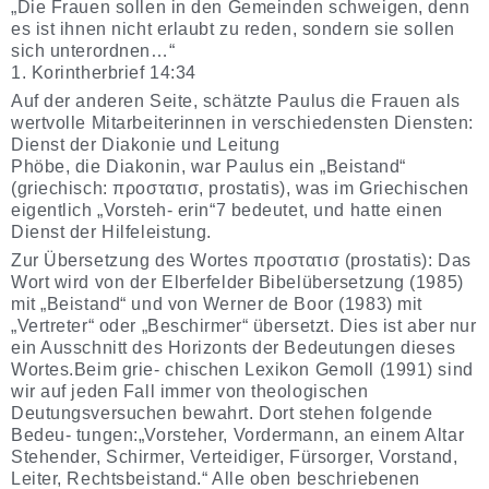
„Die Frauen sollen in den Gemeinden schweigen, denn
es ist ihnen nicht erlaubt zu reden, sondern sie sollen
sich unterordnen…“
1. Korintherbrief 14:34
Auf der anderen Seite, schätzte Paulus die Frauen als
wertvolle Mitarbeiterinnen in verschiedensten Diensten:
Dienst der Diakonie und Leitung
Phöbe, die Diakonin, war Paulus ein „Beistand“
(griechisch: προστατισ, prostatis), was im Griechischen
eigentlich „Vorsteh- erin“7 bedeutet, und hatte einen
Dienst der Hilfeleistung.
Zur Übersetzung des Wortes προστατισ (prostatis): Das
Wort wird von der Elberfelder Bibelübersetzung (1985)
mit „Beistand“ und von Werner de Boor (1983) mit
„Vertreter“ oder „Beschirmer“ übersetzt. Dies ist aber nur
ein Ausschnitt des Horizonts der Bedeutungen dieses
Wortes.Beim grie- chischen Lexikon Gemoll (1991) sind
wir auf jeden Fall immer von theologischen
Deutungsversuchen bewahrt. Dort stehen folgende
Bedeu- tungen:„Vorsteher, Vordermann, an einem Altar
Stehender, Schirmer, Verteidiger, Fürsorger, Vorstand,
Leiter, Rechtsbeistand.“ Alle oben beschriebenen