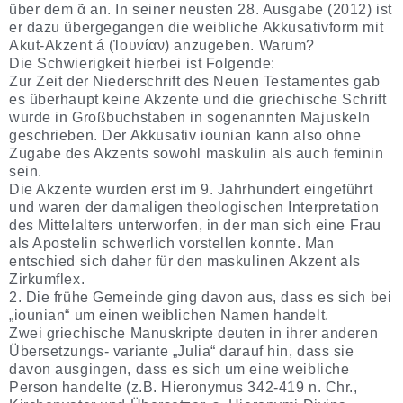
über dem ᾶ an. In seiner neusten 28. Ausgabe (2012) ist
er dazu übergegangen die weibliche Akkusativform mit
Akut-Akzent á (Ἰουνίαν) anzugeben. Warum?
Die Schwierigkeit hierbei ist Folgende:
Zur Zeit der Niederschrift des Neuen Testamentes gab
es überhaupt keine Akzente und die griechische Schrift
wurde in Großbuchstaben in sogenannten Majuskeln
geschrieben. Der Akkusativ iounian kann also ohne
Zugabe des Akzents sowohl maskulin als auch feminin
sein.
Die Akzente wurden erst im 9. Jahrhundert eingeführt
und waren der damaligen theologischen Interpretation
des Mittelalters unterworfen, in der man sich eine Frau
als Apostelin schwerlich vorstellen konnte. Man
entschied sich daher für den maskulinen Akzent als
Zirkumflex.
2. Die frühe Gemeinde ging davon aus, dass es sich bei
„iounian“ um einen weiblichen Namen handelt.
Zwei griechische Manuskripte deuten in ihrer anderen
Übersetzungs- variante „Julia“ darauf hin, dass sie
davon ausgingen, dass es sich um eine weibliche
Person handelte (z.B. Hieronymus 342-419 n. Chr.,