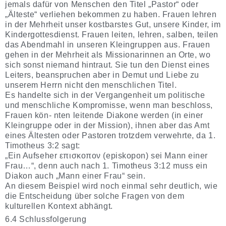
jemals dafür von Menschen den Titel „Pastor“ oder
„Älteste“ verliehen bekommen zu haben. Frauen lehren
in der Mehrheit unser kostbarstes Gut, unsere Kinder, im
Kindergottesdienst. Frauen leiten, lehren, salben, teilen
das Abendmahl in unseren Kleingruppen aus. Frauen
gehen in der Mehrheit als Missionarinnen an Orte, wo
sich sonst niemand hintraut. Sie tun den Dienst eines
Leiters, beanspruchen aber in Demut und Liebe zu
unserem Herrn nicht den menschlichen Titel.
Es handelte sich in der Vergangenheit um politische
und menschliche Kompromisse, wenn man beschloss,
Frauen kön- nten leitende Diakone werden (in einer
Kleingruppe oder in der Mission), ihnen aber das Amt
eines Ältesten oder Pastoren trotzdem verwehrte, da 1.
Timotheus 3:2 sagt:
„Ein Aufseher επισκοπον (episkopon) sei Mann einer
Frau…“, denn auch nach 1. Timotheus 3:12 muss ein
Diakon auch „Mann einer Frau“ sein.
An diesem Beispiel wird noch einmal sehr deutlich, wie
die Entscheidung über solche Fragen von dem
kulturellen Kontext abhängt.
6.4 Schlussfolgerung