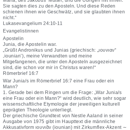
Maria, des Jakobus‘ Mutter, und die Übrigen mit ihnen.
Sie sagten dies zu den Aposteln. Und diese Reden
schienen ihnen wie Geschwätz, und sie glaubten ihnen
nicht.“
Lukasevangelium 24:10-11
Evangelistinnen
Apostelin
Junia, die Apostelin war.
„Grüßt Andronikus und Junias (griechisch: „ιουνιαν“
‚iounian’), meine Verwandten und meine
Mitgefangenen, die unter den Aposteln ausgezeichnet
sind, die schon vor mir in Christus waren!“
Römerbrief 16:7
War Junia/s im Römerbrief 16:7 eine Frau oder ein
Mann?
1. Gerade bei dem Ringen um die Frage: „War Junia/s
eine Frau oder ein Mann?“ wird deutlich, wie sehr sogar
wissenschaftliche Etymologie der jeweiligen kulturell
geprägten Theologie unterliegt.
Der griechische Grundtext von Nestle Aaland in seiner
Ausgabe von 1975 gibt im Haupttext die männliche
Akkusativform ιουνιᾶν (iounian) mit Zirkumflex-Akzent ∼