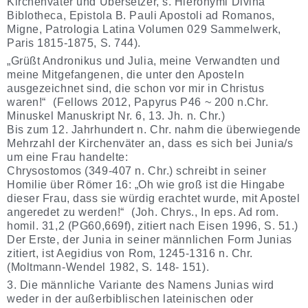
Kirchenvater und Übersetzer, s. Hieronymi Divina
Biblotheca, Epistola B. Pauli Apostoli ad Romanos,
Migne, Patrologia Latina Volumen 029 Sammelwerk,
Paris 1815-1875, S. 744).
„Grüßt Andronikus und Julia, meine Verwandten und
meine Mitgefangenen, die unter den Aposteln
ausgezeichnet sind, die schon vor mir in Christus
waren!“ (Fellows 2012, Papyrus P46 ~ 200 n.Chr.
Minuskel Manuskript Nr. 6, 13. Jh. n. Chr.)
Bis zum 12. Jahrhundert n. Chr. nahm die überwiegende
Mehrzahl der Kirchenväter an, dass es sich bei Junia/s
um eine Frau handelte:
Chrysostomos (349-407 n. Chr.) schreibt in seiner
Homilie über Römer 16: „Oh wie groß ist die Hingabe
dieser Frau, dass sie würdig erachtet wurde, mit Apostel
angeredet zu werden!“ (Joh. Chrys., In eps. Ad rom.
homil. 31,2 (PG60,669f), zitiert nach Eisen 1996, S. 51.)
Der Erste, der Junia in seiner männlichen Form Junias
zitiert, ist Aegidius von Rom, 1245-1316 n. Chr.
(Moltmann-Wendel 1982, S. 148- 151).
3. Die männliche Variante des Namens Junias wird
weder in der außerbiblischen lateinischen oder