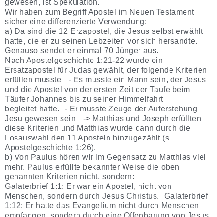
gewesen, ist Spekulation.
Wir haben zum Begriff Apostel im Neuen Testament
sicher eine differenzierte Verwendung:
a) Da sind die 12 Erzapostel, die Jesus selbst erwählt
hatte, die er zu seinen Lebzeiten vor sich hersandte.
Genauso sendet er einmal 70 Jünger aus.
Nach Apostelgeschichte 1:21-22 wurde ein
Ersatzapostel für Judas gewählt, der folgende Kriterien
erfüllen musste: - Es musste ein Mann sein, der Jesus
und die Apostel von der ersten Zeit der Taufe beim
Täufer Johannes bis zu seiner Himmelfahrt
begleitet hatte. - Er musste Zeuge der Auferstehung
Jesu gewesen sein. -> Matthias und Joseph erfüllten
diese Kriterien und Matthias wurde dann durch die
Losauswahl den 11 Aposteln hinzugezählt (s.
Apostelgeschichte 1:26).
b) Von Paulus hören wir im Gegensatz zu Matthias viel
mehr. Paulus erfüllte bekannter Weise die oben
genannten Kriterien nicht, sondern:
Galaterbrief 1:1: Er war ein Apostel, nicht von
Menschen, sondern durch Jesus Christus. Galaterbrief
1:12: Er hatte das Evangelium nicht durch Menschen
empfangen, sondern durch eine Offenbarung von Jesus