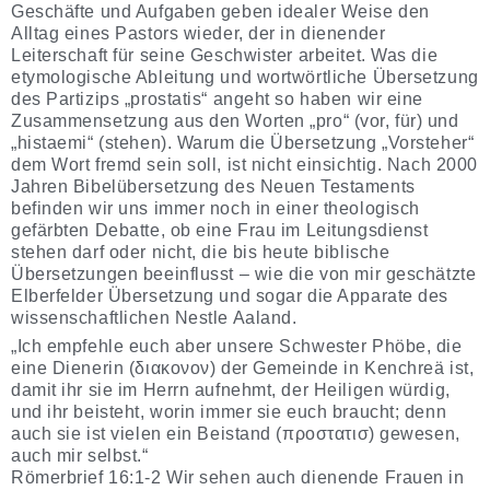
Geschäfte und Aufgaben geben idealer Weise den
Alltag eines Pastors wieder, der in dienender
Leiterschaft für seine Geschwister arbeitet. Was die
etymologische Ableitung und wortwörtliche Übersetzung
des Partizips „prostatis“ angeht so haben wir eine
Zusammensetzung aus den Worten „pro“ (vor, für) und
„histaemi“ (stehen). Warum die Übersetzung „Vorsteher“
dem Wort fremd sein soll, ist nicht einsichtig. Nach 2000
Jahren Bibelübersetzung des Neuen Testaments
befinden wir uns immer noch in einer theologisch
gefärbten Debatte, ob eine Frau im Leitungsdienst
stehen darf oder nicht, die bis heute biblische
Übersetzungen beeinflusst – wie die von mir geschätzte
Elberfelder Übersetzung und sogar die Apparate des
wissenschaftlichen Nestle Aaland.
„Ich empfehle euch aber unsere Schwester Phöbe, die
eine Dienerin (διακονον) der Gemeinde in Kenchreä ist,
damit ihr sie im Herrn aufnehmt, der Heiligen würdig,
und ihr beisteht, worin immer sie euch braucht; denn
auch sie ist vielen ein Beistand (προστατισ) gewesen,
auch mir selbst.“
Römerbrief 16:1-2 Wir sehen auch dienende Frauen in