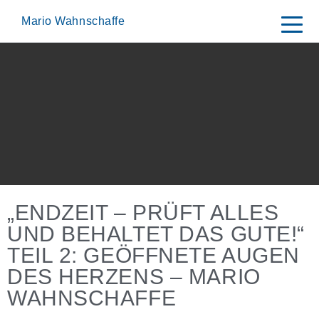
Skip
to
Mario Wahnschaffe
content
„ENDZEIT – PRÜFT ALLES
UND BEHALTET DAS GUTE!“
TEIL 2: GEÖFFNETE AUGEN
DES HERZENS – MARIO
WAHNSCHAFFE