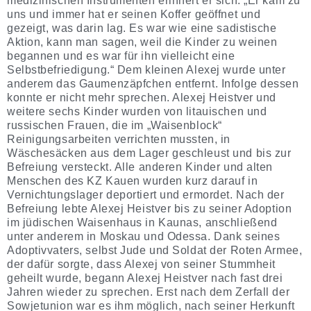
medizinischen Instrumenten erinnert er sich: „Er kam zu
uns und immer hat er seinen Koffer geöffnet und
gezeigt, was darin lag. Es war wie eine sadistische
Aktion, kann man sagen, weil die Kinder zu weinen
begannen und es war für ihn vielleicht eine
Selbstbefriedigung.“ Dem kleinen Alexej wurde unter
anderem das Gaumenzäpfchen entfernt. Infolge dessen
konnte er nicht mehr sprechen. Alexej Heistver und
weitere sechs Kinder wurden von litauischen und
russischen Frauen, die im „Waisenblock“
Reinigungsarbeiten verrichten mussten, in
Wäschesäcken aus dem Lager geschleust und bis zur
Befreiung versteckt. Alle anderen Kinder und alten
Menschen des KZ Kauen wurden kurz darauf in
Vernichtungslager deportiert und ermordet. Nach der
Befreiung lebte Alexej Heistver bis zu seiner Adoption
im jüdischen Waisenhaus in Kaunas, anschließend
unter anderem in Moskau und Odessa. Dank seines
Adoptivvaters, selbst Jude und Soldat der Roten Armee,
der dafür sorgte, dass Alexej von seiner Stummheit
geheilt wurde, begann Alexej Heistver nach fast drei
Jahren wieder zu sprechen. Erst nach dem Zerfall der
Sowjetunion war es ihm möglich, nach seiner Herkunft