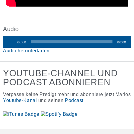
Audio
00:00
00:00
Audio-
Audio herunterladen
Player
YOUTUBE-CHANNEL UND
PODCAST ABONNIEREN
Verpasse keine Predigt mehr und abonniere jetzt Marios
Youtube-Kanal
und seinen
Podcast
.