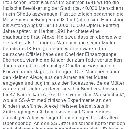
litauischen Stadt Kaunas im Sommer 1941 wurde die
jüdische Bevölkerung der Stadt (ca. 40.000 Menschen)
in ein Ghetto gezwungen. Fast zeitgleich begannen die
Massenerschießungen im IX.Fort (allein von Ende Juni
bis Anfang August 1941 8.000-10.000 Opfer). Fünfzig
Jahre später, im Herbst 1991 berichtete eine
grauhaarige Frau Alexej Heistver, dass er, ebenso wie
sie selbst als 9-jähriges Mädchen, mit seiner Mutter
bereits ins IX.Fort getrieben worden waren. Ein
deutscher Offizier habe den Chef der Einsatzgruppe
überredet, vier kleine Kinder der zum Tode verurteilten
Juden zurück ins ehemalige Ghetto, inzwischen ein
Konzentrationslager, zu bringen. Das Mädchen nahm
den kleinen Alexej aus den Armen seiner Mutter
entgegen und trug ihn aus der Todeszone. Beide Mütter
wurden mit vielen anderen anschließend erschossen.
Im KZ Kauen kam Alexej Heistver in den „Waisenblock“,
wo ein SS-Arzt medizinische Experimente an den
Kindern ausführte. Alexej Heistver betont stets in
Zeitzeugengesprächen, dass er auf Grund seines
damaligen Alters weniger Erinnerungen hat als ältere
Überlebende. An den SS-Arzt und seinen Koffer mit den