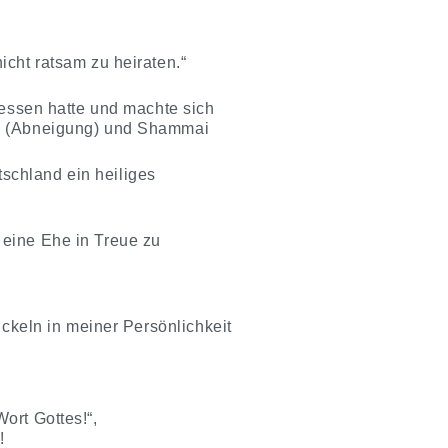
icht ratsam zu heiraten.“
gessen hatte und machte sich
el (Abneigung) und Shammai
schland ein heiliges
 eine Ehe in Treue zu
ickeln in meiner Persönlichkeit
ort Gottes!“,
!