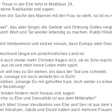
 Treue in der Ehe lehrt in Matthäus 19,
 seine Radikalität und sagen:
n die Sache des Mannes mit der Frau so steht, so ist es n
srael“, das aber längst, die Gebote und Ordnung Gottes ver
durch Wort und Tat wieder lebendig zu machen. Rabbi Hill
 und Verdammnis und setzen voraus, dass Europa oder Deut
chland längst ein postchristliches Land ist.
d auch immer mehr Christen fragen sich, ob es Sinn macht
 aus ist und mein keine Liebe mehr spürt.
ch will treu zu Dir stehen, bis dass der Tod uns scheidet.
he, solange ich noch verliebt bin in Dich!
r stehen, solange Du mir geholfen hast, mich weiter zu entw
ste Beziehung!
risten fordern mich heraus und sagen:
rche zu Ehe und Sexualität ist aus dem Mittelalter!“
och älter! Unser Verständnis von Ehe und Sex ist aus dem W
Aber Abraham, Jakob und David hatten auch mehrere Frauen