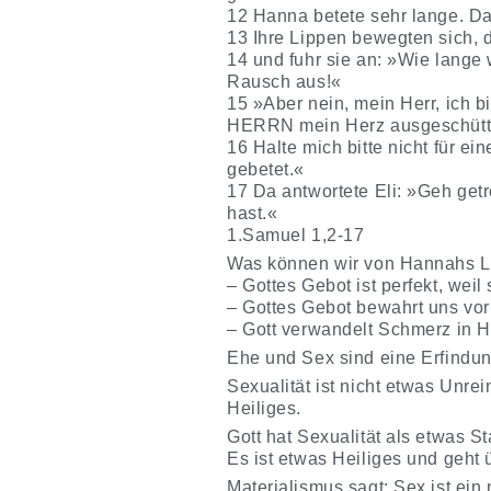
12 Hanna betete sehr lange. Das
13 Ihre Lippen bewegten sich, d
14 und fuhr sie an: »Wie lange 
Rausch aus!«
15 »Aber nein, mein Herr, ich b
HERRN mein Herz ausgeschütt
16 Halte mich bitte nicht für e
gebetet.«
17 Da antwortete Eli: »Geh get
hast.«
1.Samuel 1,2-17
Was können wir von Hannahs Le
– Gottes Gebot ist perfekt, weil 
– Gottes Gebot bewahrt uns vo
– Gott verwandelt Schmerz in H
Ehe und Sex sind eine Erfindun
Sexualität ist nicht etwas Unre
Heiliges.
Gott hat Sexualität als etwas S
Es ist etwas Heiliges und geht
Materialismus sagt: Sex ist ein