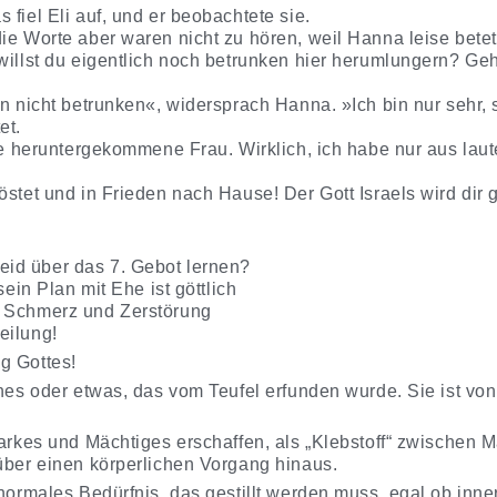
 fiel Eli auf, und er beobachtete sie.
ie Worte aber waren nicht zu hören, weil Hanna leise betete.
willst du eigentlich noch betrunken hier herumlungern? Geh
in nicht betrunken«, widersprach Hanna. »Ich bin nur sehr,
et.
ine heruntergekommene Frau. Wirklich, ich habe nur aus lau
röstet und in Frieden nach Hause! Der Gott Israels wird di
id über das 7. Gebot lernen?
sein Plan mit Ehe ist göttlich
r Schmerz und Zerstörung
eilung!
g Gottes!
ines oder etwas, das vom Teufel erfunden wurde. Sie ist von
tarkes und Mächtiges erschaffen, als „Klebstoff“ zwischen 
 über einen körperlichen Vorgang hinaus.
 normales Bedürfnis, das gestillt werden muss, egal ob inn