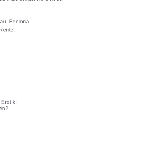
rau: Peninna.
Rente.
.
Erotik:
gen?