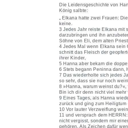
Die Leidensgeschichte von Han
König salbte:
„ Elkana hatte zwei Frauen: Di
keine.
3 Jedes Jahr reiste Elkana mit
darzubringen und ihn anzubeten.
Söhne von Eli, dem alten Priest
4 Jedes Mal wenn Elkana sein 
schnitt das Fleisch der geopfert
ihrer Kinder,
5 Hanna aber bekam die doppelt
6 Stets begann Peninna dann, H
7 Das wiederholte sich jedes 
so sehr, dass sie nur noch wein
8 »Hanna, warum weinst du?«, fr
Bin ich dir denn nicht viel mehr
9 Eines Tages, als Hanna wiede
zurück und ging zum Heiligtum 
10 Vor lauter Verzweiflung wei
11 und versprach dem HERRN: »
nicht vergisst, sondern mir ein
gehören. Als Zeichen dafür wer