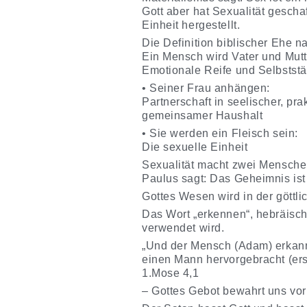
Gott aber hat Sexualität gescha
Einheit hergestellt.
Die Definition biblischer Ehe n
Ein Mensch wird Vater und Mutt
Emotionale Reife und Selbststä
• Seiner Frau anhängen:
Partnerschaft in seelischer, pr
gemeinsamer Haushalt
• Sie werden ein Fleisch sein:
Die sexuelle Einheit
Sexualität macht zwei Menschen
Paulus sagt: Das Geheimnis ist
Gottes Wesen wird in der göttli
Das Wort „erkennen“, hebräisch „ידע“ (Yada) ist dasselbe Wort, das in biblischen Texten für die eheliche Verei
verwendet wird.
„Und der Mensch (Adam) erkann
einen Mann hervorgebracht (ers
1.Mose 4,1
– Gottes Gebot bewahrt uns vo