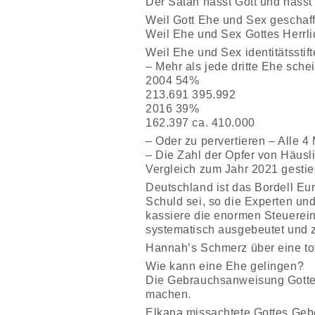
Der Satan hasst Gott und hasst 
Weil Gott Ehe und Sex geschaff
Weil Ehe und Sex Gottes Herrlic
Weil Ehe und Sex identitätsstif
– Mehr als jede dritte Ehe schei
2004 54%
213.691 395.992
2016 39%
162.397 ca. 410.000
– Oder zu pervertieren – Alle 
– Die Zahl der Opfer von Häusl
Vergleich zum Jahr 2021 gestie
Deutschland ist das Bordell Eu
Schuld sei, so die Experten und
kassiere die enormen Steuerein
systematisch ausgebeutet und z
Hannah’s Schmerz über eine to
Wie kann eine Ehe gelingen?
Die Gebrauchsanweisung Gottes
machen.
Elkana missachtete Gottes Gebot