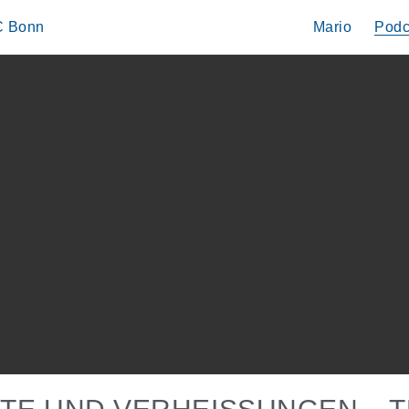
IC Bonn
Mario
Podc