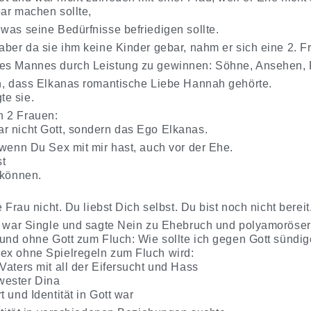
bar machen sollte,
was seine Bedürfnisse befriedigen sollte.
aber da sie ihm keine Kinder gebar, nahm er sich eine 2. F
res Mannes durch Leistung zu gewinnen: Söhne, Ansehen, 
ah, dass Elkanas romantische Liebe Hannah gehörte.
te sie.
n 2 Frauen:
r nicht Gott, sondern das Ego Elkanas.
 wenn Du Sex mit mir hast, auch vor der Ehe.
st
 können.
 Frau nicht. Du liebst Dich selbst. Du bist noch nicht bereit
s) war Single und sagte Nein zu Ehebruch und polyamoröser 
t und ohne Gott zum Fluch: Wie sollte ich gegen Gott sündi
ex ohne Spielregeln zum Fluch wird:
Vaters mit all der Eifersucht und Hass
wester Dina
 und Identität in Gott war