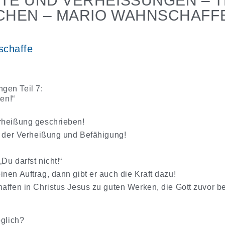
E UND VERHEISSUNGEN – TEIL
HEN – MARIO WAHNSCHAFFE
schaffe
gen Teil 7:
hen!“
rheißung geschrieben!
ie der Verheißung und Befähigung!
Du darfst nicht!“
nen Auftrag, dann gibt er auch die Kraft dazu!
affen in Christus Jesus zu guten Werken, die Gott zuvor ber
öglich?