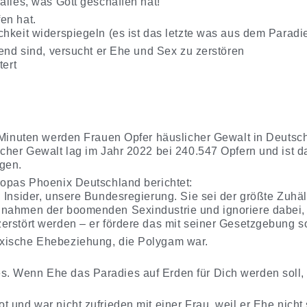
alles, was Gott geschaffen hat!
en hat.
hkeit widerspiegeln (es ist das letzte was aus dem Paradie
tend sind, versucht er Ehe und Sex zu zerstören
tert
4 Minuten werden Frauen Opfer häuslicher Gewalt in Deutsc
icher Gewalt lag im Jahr 2022 bei 240.547 Opfern und ist d
gen.
ropas Phoenix Deutschland berichtet:
 Insider, unsere Bundesregierung. Sie sei der größte Zuhält
nahmen der boomenden Sexindustrie und ignoriere dabei, d
erstört werden – er fördere das mit seiner Gesetzgebung s
xische Ehebeziehung, die Polygam war.
. Wenn Ehe das Paradies auf Erden für Dich werden soll
 und war nicht zufrieden mit einer Frau, weil er Ehe nicht 