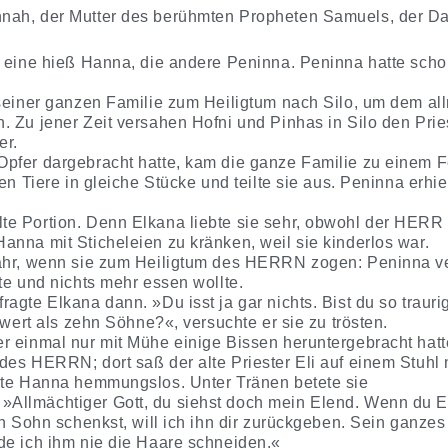
nah, der Mutter des berühmten Propheten Samuels, der Da
e eine hieß Hanna, die andere Peninna. Peninna hatte scho
 seiner ganzen Familie zum Heiligtum nach Silo, um dem all
 Zu jener Zeit versahen Hofni und Pinhas in Silo den Prie
er.
Opfer dargebracht hatte, kam die ganze Familie zu einem
en Tiere in gleiche Stücke und teilte sie aus. Peninna erhie
e Portion. Denn Elkana liebte sie sehr, obwohl der HERR ih
anna mit Sticheleien zu kränken, weil sie kinderlos war.
Jahr, wenn sie zum Heiligtum des HERRN zogen: Peninna ve
te und nichts mehr essen wollte.
agte Elkana dann. »Du isst ja gar nichts. Bist du so trauri
 wert als zehn Söhne?«, versuchte er sie zu trösten.
r einmal nur mit Mühe einige Bissen heruntergebracht hatt
des HERRN; dort saß der alte Priester Eli auf einem Stuhl 
nte Hanna hemmungslos. Unter Tränen betete sie
Allmächtiger Gott, du siehst doch mein Elend. Wenn du E
en Sohn schenkst, will ich ihn dir zurückgeben. Sein ganze
de ich ihm nie die Haare schneiden.«