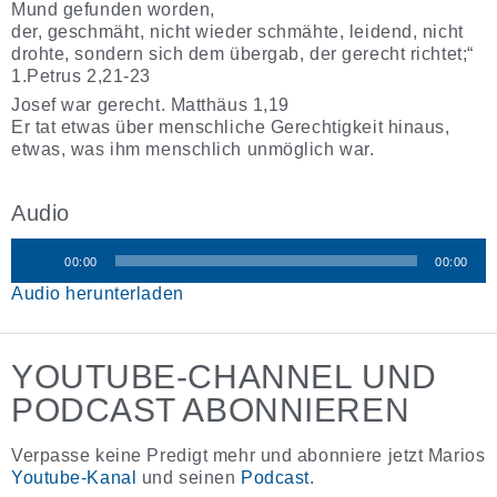
Mund gefunden worden,
der, geschmäht, nicht wieder schmähte, leidend, nicht
drohte, sondern sich dem übergab, der gerecht richtet;“
1.Petrus 2,21-23
Josef war gerecht. Matthäus 1,19
Er tat etwas über menschliche Gerechtigkeit hinaus,
etwas, was ihm menschlich unmöglich war.
Audio
00:00
00:00
Audio-
Audio herunterladen
Player
YOUTUBE-CHANNEL UND
PODCAST ABONNIEREN
Verpasse keine Predigt mehr und abonniere jetzt Marios
Youtube-Kanal
und seinen
Podcast
.