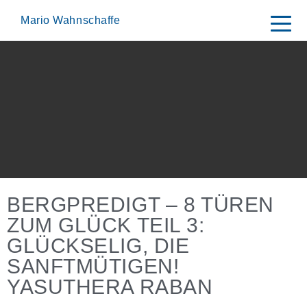
Skip
to
Mario Wahnschaffe
content
BERGPREDIGT – 8 TÜREN
ZUM GLÜCK TEIL 3:
GLÜCKSELIG, DIE
SANFTMÜTIGEN!
YASUTHERA RABAN