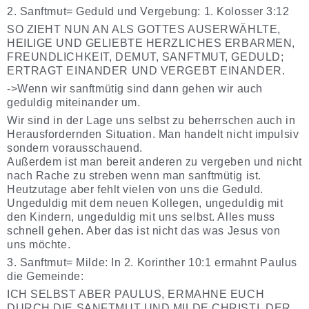
2. Sanftmut= Geduld und Vergebung: 1. Kolosser 3:12
SO ZIEHT NUN AN ALS GOTTES AUSERWÄHLTE,
HEILIGE UND GELIEBTE HERZLICHES ERBARMEN,
FREUNDLICHKEIT, DEMUT, SANFTMUT, GEDULD;
ERTRAGT EINANDER UND VERGEBT EINANDER.
->Wenn wir sanftmütig sind dann gehen wir auch
geduldig miteinander um.
Wir sind in der Lage uns selbst zu beherrschen auch in
Herausfordernden Situation. Man handelt nicht impulsiv
sondern vorausschauend.
Außerdem ist man bereit anderen zu vergeben und nicht
nach Rache zu streben wenn man sanftmütig ist.
Heutzutage aber fehlt vielen von uns die Geduld.
Ungeduldig mit dem neuen Kollegen, ungeduldig mit
den Kindern, ungeduldig mit uns selbst. Alles muss
schnell gehen. Aber das ist nicht das was Jesus von
uns möchte.
3. Sanftmut= Milde: In 2. Korinther 10:1 ermahnt Paulus
die Gemeinde:
ICH SELBST ABER PAULUS, ERMAHNE EUCH
DURCH DIE SANFTMUT UND MILDE CHRISTI, DER