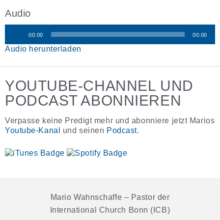
Audio
00:00
00:00
Audio-
Audio herunterladen
Player
YOUTUBE-CHANNEL UND
PODCAST ABONNIEREN
Verpasse keine Predigt mehr und abonniere jetzt Marios
Youtube-Kanal
und seinen
Podcast
.
Mario Wahnschaffe – Pastor der
International Church Bonn (ICB)