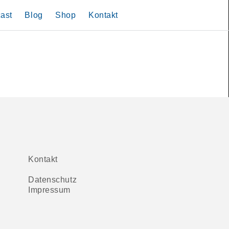
ast
Blog
Shop
Kontakt
Mit Muslimen im
Datenschutz
Weitere Bücher
Impressum
Gespräch
Predigtreihen
Kontakt
Datenschutz
Impressum