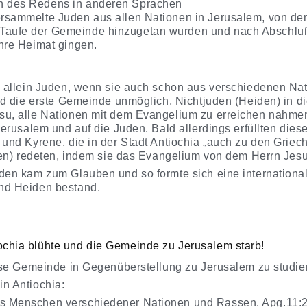
en des Redens in anderen Sprachen
versammelte Juden aus allen Nationen in Jerusalem, von d
Taufe der Gemeinde hinzugetan wurden und nach Abschluß
ihre Heimat gingen.
n allein Juden, wenn sie auch schon aus verschiedenen N
und die erste Gemeinde unmöglich, Nichtjuden (Heiden) in 
u, alle Nationen mit dem Evangelium zu erreichen nahmen
Jerusalem und auf die Juden. Bald allerdings erfüllten die
 und Kyrene, die in der Stadt Antiochia „auch zu den Grie
onen) redeten, indem sie das Evangelium von dem Herrn Jesu
den kam zum Glauben und so formte sich eine international
nd Heiden bestand.
chia blühte und die Gemeinde zu Jerusalem starb!
iese Gemeinde in Gegenüberstellung zu Jerusalem zu studie
n Antiochia:
us Menschen verschiedener Nationen und Rassen. Apg.11: