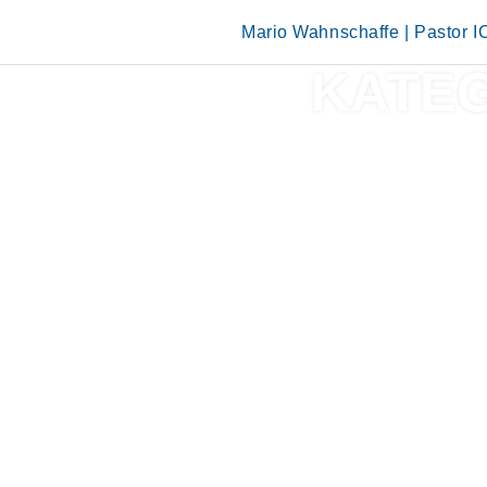
Skip
to
Mario Wahnschaffe | Pastor 
content
KATE