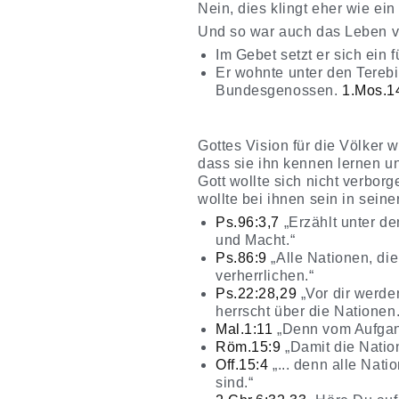
Nein, dies klingt eher wie ei
Und so war auch das Leben v
Im Gebet setzt er sich ein
Er wohnte unter den Tereb
Bundesgenossen.
1.Mos.1
Gottes Vision für die Völker 
dass sie ihn kennen lernen un
Gott wollte sich nicht verborg
wollte bei ihnen sein in sein
Ps.96:3,7
„Erzählt
unter de
und Macht.“
Ps.86:9
„Alle Nationen, d
verherrlichen.“
Ps.22:28,29
„Vor dir werde
herrscht über die Nationen.
Mal.1:11
„Denn vom Aufgan
Röm.15:9
„Damit die Natio
Off.15:4
„
... denn alle Nat
sind.“