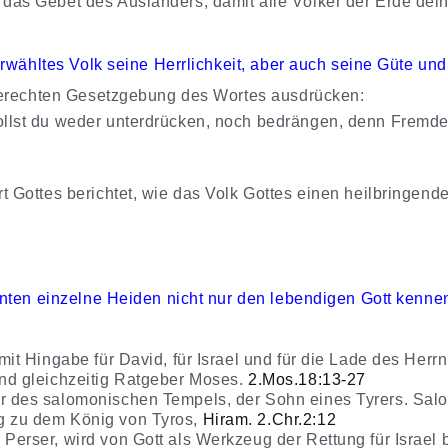
 das Gebet des Ausländers, damit alle Völker der Erde de
 erwähltes Volk seine Herrlichkeit, aber auch seine Güte un
 gerechten Gesetzgebung des Wortes ausdrücken:
llst du weder unterdrücken, noch bedrängen, denn Fremde
 Gottes berichtet, wie das Volk Gottes einen heilbringend
ernten einzelne Heiden nicht nur den lebendigen Gott kenn
mit Hingabe für David, für Israel und für die Lade des Herr
nd gleichzeitig Ratgeber Moses.
2.Mos.18:13-27
er des salomonischen Tempels, der Sohn eines Tyrers. Salo
g zu dem König von Tyros,
Hiram. 2.Chr.2:12
Perser, wird von Gott als Werkzeug der Rettung für Israel 