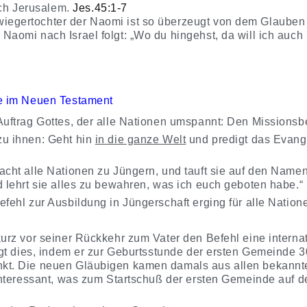
ch Jerusalem.
Jes.45:1-7
iegertochter der Naomi ist so überzeugt von dem Glauben 
 Naomi nach Israel folgt: „Wo du hingehst, da will ich auc
de im Neuen Testament
Auftrag Gottes, der alle Nationen umspannt: Den Missionsbe
u ihnen: Geht hin
in die ganze Welt
und predigt das Evang
acht alle Nationen zu Jüngern, und tauft sie auf den Nam
 lehrt sie alles zu bewahren, was ich euch geboten habe.“
fehl zur Ausbildung in Jüngerschaft erging für alle Nation
kurz vor seiner Rückkehr zum Vater den Befehl eine inter
tigt dies, indem er zur Geburtsstunde der ersten Gemeinde
kt. Die neuen Gläubigen kamen damals aus allen bekannt
interessant, was zum Startschuß der ersten Gemeinde auf de