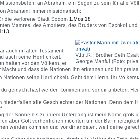
n Missionsbefehl an Abraham, ein Segen zu sein für alle Völ
on Abraham: Immer missionarisch:
 für die verlorene Stadt Sodom
1.Mos.18
inten Mamres, des Amoriters, des Bruders von Eschkol und
4:13
war auch im alten Testament,
V.l.n.R.: Brother Seth Osaf
d auch seine Herrlichkeit.
George Manful (Foto: priva
en halten vor den Völkern, er
er Macht und dass die Nationen ihn erkennen und ihn preise
n Nationen seine Herrlichkeit. Gebt dem Herrn, ihr Völker
ie du gemacht hast werden kommen und vor dir anbeten, H
n niederfallen alle Geschlechter der Nationen. Denn dem H
“
g der Sonne bis zu ihrem Untergang ist mein Name groß un
nen aber Gott verherrlichen möchten um der Barmherzigkeit 
ionen werden kommen und vor dir anbeten, weil deine gere