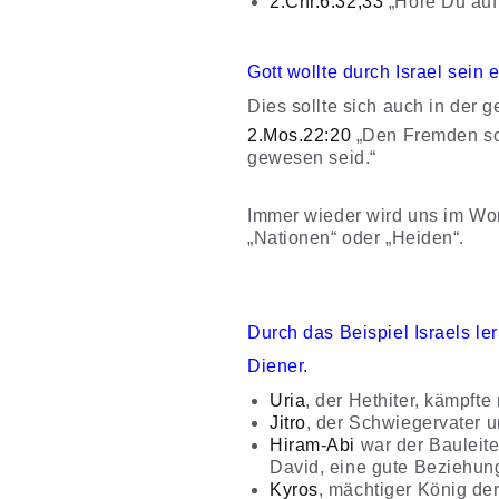
2.Chr.6:32,33
„Höre Du auf
Gott wollte durch Israel sein
Dies sollte sich auch in der
2.Mos.22:20
„Den Fremden so
gewesen seid.“
Immer wieder wird uns im Wort
„Nationen“ oder „Heiden“.
Durch das Beispiel Israels l
Diener.
Uria
,
der Hethiter, kämpfte 
Jitro
,
der Schwiegervater u
Hiram-Abi
war der Bauleit
David, eine gute Beziehun
Kyros
,
mächtiger König der 