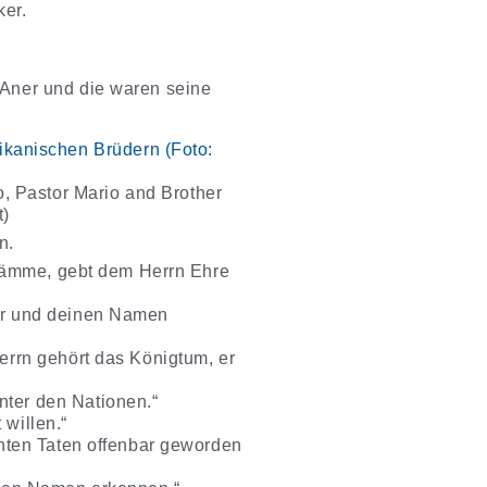
ker.
 Aner und die waren seine
o, Pastor Mario and Brother
t)
n.
stämme, gebt dem Herrn Ehre
err und deinen Namen
errn gehört das Königtum, er
ter den Nationen.“
willen.“
chten Taten offenbar geworden